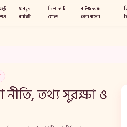
ফ্রুট
ফরচুন
ড্রিল দ্যাট
রাইজ অফ
ক
শপ
র‍্যাবিট
গোল্ড
অ্যাপোলো
ফ
ণ
নীতি, তথ্য সুরক্ষা ও