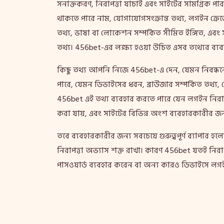
সনাক্তকরণ, নিরাপত্তা যাচাই এবং সাইটের সামগ্রিক পা
থাকতে পারে নাম, যোগাযোগসংক্রান্ত তথ্য, লগইন ক্রেড
তথ্য, ভাষা বা লোকেশন সম্পর্কিত সীমিত ইঙ্গিত, এবং সা
তথ্য। 456bet-এর লক্ষ্য হওয়া উচিত এসব তথ্যের ব্যবহ
কিছু তথ্য আপনি নিজে 456bet-এ দেন, যেমন নিবন্ধনের
পারে, যেমন ডিভাইসের ধরন, ব্রাউজার সম্পর্কিত তথ্য, স
456bet এই তথ্য ব্যবহার করতে পারে যেন লগইন নিরা
করা যায়, এবং সাইটের বিভিন্ন অংশ ব্যবহারকারীর 
তবে ব্যবহারকারীর জন্য সবচেয়ে গুরুত্বপূর্ণ ব্যাপা
নিরাপত্তা অভ্যাস শক্ত রাখা। কারণ 456bet যতই নিরাপ
পাসওয়ার্ড ব্যবহার করেন বা অন্য কারও ডিভাইসে লগই