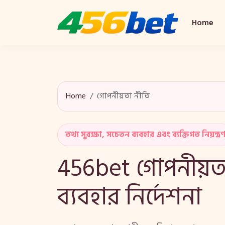
Home
Home
গোপনীয়তা নীতি
তথ্য সুরক্ষা, সচেতন ব্যবহার এবং ব্যক্তিগত নিয়ন্ত্র
456bet গোপনীয়তা 
ব্যবহার নির্দেশনা