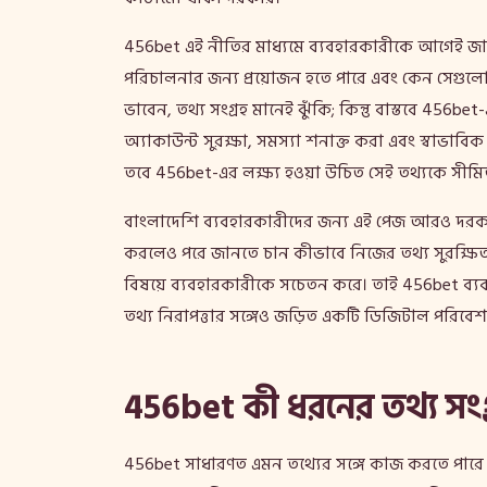
456bet এই নীতির মাধ্যমে ব্যবহারকারীকে আগেই জা
পরিচালনার জন্য প্রয়োজন হতে পারে এবং কেন সেগুল
ভাবেন, তথ্য সংগ্রহ মানেই ঝুঁকি; কিন্তু বাস্তবে 456bet
অ্যাকাউন্ট সুরক্ষা, সমস্যা শনাক্ত করা এবং স্বাভাবি
তবে 456bet-এর লক্ষ্য হওয়া উচিত সেই তথ্যকে সীমি
বাংলাদেশি ব্যবহারকারীদের জন্য এই পেজ আরও দরক
করলেও পরে জানতে চান কীভাবে নিজের তথ্য সুরক্ষ
বিষয়ে ব্যবহারকারীকে সচেতন করে। তাই 456bet ব্যবহ
তথ্য নিরাপত্তার সঙ্গেও জড়িত একটি ডিজিটাল পরিবেশ
456bet কী ধরনের তথ্য সংগ
456bet সাধারণত এমন তথ্যের সঙ্গে কাজ করতে পারে 