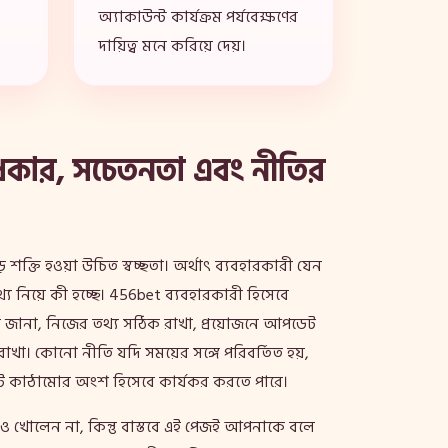
অ্যাকাউন্ট কার্যক্রম পর্যবেক্ষণের
দায়িত্ব মনে করিয়ে দেয়।
িকার, সচেতনতা এবং নীতির
্তি হওয়া উচিত স্বচ্ছতা। অর্থাৎ ব্যবহারকারী যেন
য নিয়ে কী হচ্ছে। 456bet ব্যবহারকারী হিসেবে
ানা, নিজের তথ্য সঠিক রাখা, প্রয়োজনে আপডেট
রাখা। কোনো নীতি যদি সময়ের সঙ্গে পরিবর্তিত হয়,
ইট কাঠামোর অংশ হিসেবে কার্যকর করতে পারে।
খোলেন না, কিন্তু বাস্তবে এই পেজই আপনাকে বলে