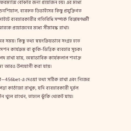
রফরম্যান্স বোঝার জন্য প্রয়োজন হয়। এর মধ্যে
েনশিয়াল, ব্যবহৃত ডিভাইসের কিছু প্রযুক্তিগত
ইটে ব্যবহারকারীর গতিবিধি সম্পর্কে বিশ্লেষণধর্মী
ারকে প্রয়োজনের মধ্যে সীমাবদ্ধ রাখা।
 সময়। কিছু তথ্য স্বয়ংক্রিয়ভাবে সংগ্রহ হতে
েশন কার্যক্রম বা কুকি-ভিত্তিক ব্যবহার সূচক।
পদ রাখা যায়, অস্বাভাবিক কার্যকলাপ শনাক্ত
জন্য আরও উপযোগী করা যায়।
র হলো—456bet-এ দেওয়া তথ্য সঠিক রাখা এবং নিজের
ত্তা কাঠামো রাখুক, যদি ব্যবহারকারী দুর্বল
ন খুলে রাখেন, তাহলে ঝুঁকি থেকেই যায়।