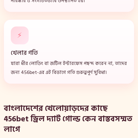
পরিষ্কার ও সংগঠিতভাবে উপস্থাপিত হয়।
⚡
খেলার গতি
যারা ধীর লোডিং বা জটিল ইন্টারফেস পছন্দ করেন না, তাদের
জন্য 456bet-এর এই বিভাগে গতি গুরুত্বপূর্ণ সুবিধা।
বাংলাদেশের খেলোয়াড়দের কাছে
456bet ড্রিল দ্যাট গোল্ড কেন বাস্তবসম্মত
লাগে