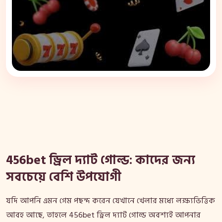
456bet ড্রিল দ্যাট গোল্ড: কাদের জন্য
সবচেয়ে বেশি উপযোগী
যদি আপনি এমন গেম পছন্দ করেন যেখানে খেলার মধ্যে লক্ষ্যভিত্তিক
আবহ আছে, তাহলে 456bet ড্রিল দ্যাট গোল্ড অবশ্যই আপনার