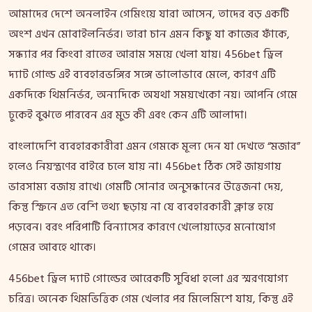
আমাদের দেশে অনলাইন গেমিংয়ে যারা আসেন, তাদের বড় একটি
অংশ এখন মোবাইলনির্ভর। তারা চান এমন কিছু যা কাজের ফাঁকে,
সন্ধ্যার পর কিংবা রাতের আরাম সময়ে খেলা যায়। 456bet ড্রিল
দ্যাট গোল্ড এই ব্যবহারভঙ্গির সঙ্গে ভালোভাবে মেলে, কারণ এটি
একদিকে থিমনির্ভর, অন্যদিকে অযথা সময়খেকো নয়। আপনি গেমে
ঢুকেই বুঝতে পারবেন এর মুড কী এবং কেন এটি আলাদা।
বাংলাদেশি ব্যবহারকারীরা এমন গেমকে মূল্য দেন যা দেখতে “মজার”
হলেও নিয়ন্ত্রণের বাইরে চলে যায় না। 456bet ঠিক সেই জায়গায়
ভারসাম্য বজায় রাখে। গেমটি সোনার অনুসন্ধানের উত্তেজনা দেয়,
কিন্তু স্ক্রিনে এত বেশি তথ্য ছড়ায় না যে ব্যবহারকারী ক্লান্ত হয়ে
পড়বেন। বরং পরিপাটি বিন্যাসের কারণে খেলোয়াড়ের মনোযোগ
গেমের আবহে থাকে।
456bet ড্রিল দ্যাট গোল্ডের আরেকটি সুবিধা হলো এর স্মরণযোগ্য
চরিত্র। অনেক থিমভিত্তিক গেম খেলার পর মিলেমিশে যায়, কিন্তু এই