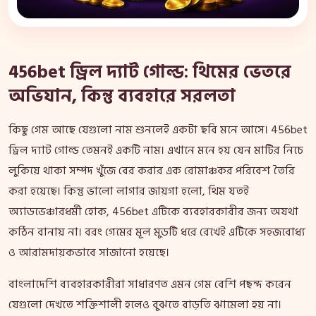
456bet ড্রিল দ্যাট গোল্ড: থিমের ভেতরে
অভিযান, কিন্তু ব্যবহারে সরলতা
কিছু গেম আছে যেগুলো নাম শুনলেই একটা ছবি মনে আসে। 456bet
ড্রিল দ্যাট গোল্ড তেমনই একটি নাম। এখানে মনে হয় যেন মাটির নিচে
লুকিয়ে থাকা সম্পদ খুঁজে বের করার এক রোমাঞ্চকর পরিবেশ তৈরি
করা হয়েছে। কিন্তু ভালো লাগার জায়গা হলো, থিম যতই
অ্যাডভেঞ্চারধর্মী হোক, 456bet এটিকে ব্যবহারকারীর জন্য অযথা
কঠিন বানায় না। বরং গেমের মূল মুডটি ধরে রেখেই এটিকে সহজবোধ্য
ও আরামদায়কভাবে সাজানো হয়েছে।
বাংলাদেশি ব্যবহারকারীরা সাধারণত এমন গেম বেশি পছন্দ করেন
যেগুলো দেখতে শক্তিশালী হলেও বুঝতে বাড়তি ঝামেলা হয় না।