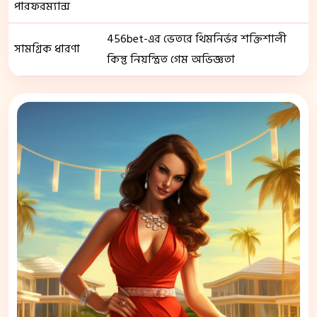
পারফরম্যান্স
456bet-এর ভেতরে থিমনির্ভর শক্তিশালী
সামগ্রিক ধারণা
কিন্তু নিয়ন্ত্রিত গেম অভিজ্ঞতা